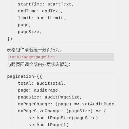
    startTime: startText,

    endTime: endText,

    limit: auditLimit,

    page,

    pageSize,

})
表格组件承载统一分页行为，
total/page/pageSize
与翻页回调全部由外层状态驱动：
pagination={{

    total: auditTotal,

    page: auditPage,

    pageSize: auditPageSize,

    onPageChange: (page) => setAuditPage(page)
    onPageSizeChange: (pageSize) => {

        setAuditPageSize(pageSize)

        setAuditPage(1)
