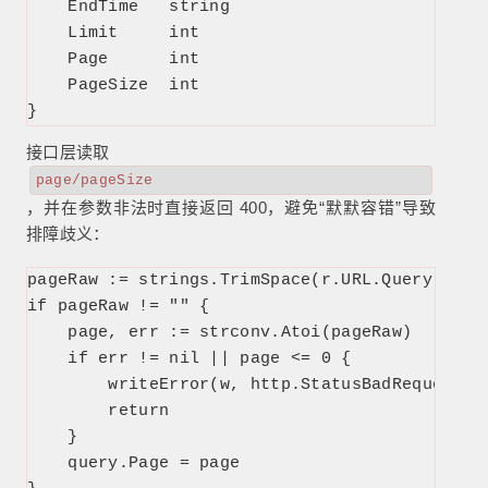
    EndTime   string

    Limit     int

    Page      int

    PageSize  int

}
接口层读取
page/pageSize
，并在参数非法时直接返回 400，避免“默默容错”导致
排障歧义：
pageRaw := strings.TrimSpace(r.URL.Query().Get
if pageRaw != "" {

    page, err := strconv.Atoi(pageRaw)

    if err != nil || page <= 0 {

        writeError(w, http.StatusBadRequest, 
        return

    }

    query.Page = page
